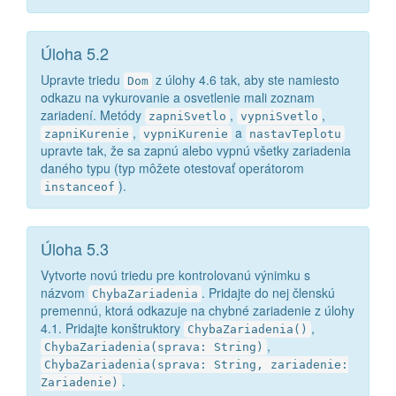
Úloha 5.2
Upravte triedu
z úlohy 4.6 tak, aby ste namiesto
Dom
odkazu na vykurovanie a osvetlenie mali zoznam
zariadení. Metódy
,
,
zapniSvetlo
vypniSvetlo
,
a
zapniKurenie
vypniKurenie
nastavTeplotu
upravte tak, že sa zapnú alebo vypnú všetky zariadenia
daného typu (typ môžete otestovať operátorom
).
instanceof
Úloha 5.3
Vytvorte novú triedu pre kontrolovanú výnimku s
názvom
. Pridajte do nej členskú
ChybaZariadenia
premennú, ktorá odkazuje na chybné zariadenie z úlohy
4.1. Pridajte konštruktory
,
ChybaZariadenia()
,
ChybaZariadenia(sprava: String)
ChybaZariadenia(sprava: String, zariadenie:
.
Zariadenie)