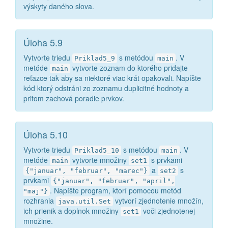
výskyty daného slova.
Úloha 5.9
Vytvorte triedu
s metódou
. V
Priklad5_9
main
metóde
vytvorte zoznam do ktorého pridajte
main
reťazce tak aby sa niektoré viac krát opakovali. Napíšte
kód ktorý odstráni zo zoznamu duplicitné hodnoty a
pritom zachová poradie prvkov.
Úloha 5.10
Vytvorte triedu
s metódou
. V
Priklad5_10
main
metóde
vytvorte množiny
s prvkami
main
set1
a
s
{"januar", "februar", "marec"}
set2
prvkami
{"januar", "februar", "april",
. Napíšte program, ktorí pomocou metód
"maj"}
rozhrania
vytvorí zjednotenie množín,
java.util.Set
ich prienik a doplnok množiny
voči zjednotenej
set1
množine.