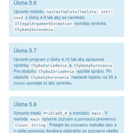
Úloha 5.6
Upravte metódu
nastavTeplotu(teplota: int):
z úlohy 4.9 tak aby sa namiesto
void
vyvolala výnimka
IllegalArgumentException
.
ChybaVykurovania
Úloha 5.7
Upravte program z úlohy 4.10 tak aby spracoval
výnimky
a
.
ChybaZariadenia
ChybaVykurovania
Pre obsluhu
vypíšte správu. Pri
ChybaZariadenia
obsluhe
nastavte teplotu na 25 a
ChybaVykurovania
znovu vyvolajte tú istú výnimku.
Úloha 5.8
Vytvorte triedu
s metódou
. V
Priklad5_8
main
metóde
vytvorte zoznam a pomocnú premennú
main
. Pridajte do zoznamu niekoľko slov a
slovo: String
v cykle pomocou iterátora odstráňte zo zoznamu všetky