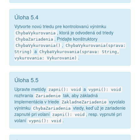
Úloha 5.4
Vytvorte novú triedu pre kontrolovanú výnimku
, ktorá je odvodená od triedy
ChybaVykurovania
. Pridajte konštruktory
ChybaZariadenia
,
ChybaVykurovania()
ChybaVykurovania(sprava:
a
String)
ChybaVykurovania(sprava: String,
.
vykurovania: Vykurovanie)
Úloha 5.5
Upravte metódy
a
zapni(): void
vypni(): void
rozhrania
tak, aby základná
Zariadenie
implementácia v triede
vyvolalo
ZakladneZariadenie
výnimku
vtedy, keď už je zariadenie
ChybaZariadenia
zapnuté pri volaní
, resp. vypnuté pri
zapni(): void
volaní
.
vypni(): void