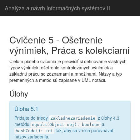
Analýza a návrh informačných systémov II
Cvičenie 5 - Ošetrenie
výnimiek, Práca s kolekciami
Cieľom piateho cvičenia je precvičiť si definovanie vlastných
typov výnimiek, ošetrenie kontrolovaných výnimiek a
základnú prácu so zoznamami a množinami. Názvy a typ
premenných a metód sú zapísané v UML notácii.
Úlohy
Úloha 5.1
Pridajte do triedy
z úlohy 4.3
ZakladneZariadenie
metódu
a
equals(Object obj): boolean
tak, aby sa v nich porovnával
hashCode(): int
názov zariadenia.